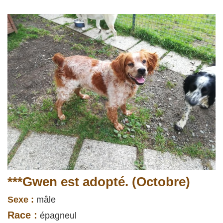
***Gwen est adopté. (Octobre)
Sexe :
mâle
Race :
épagneul