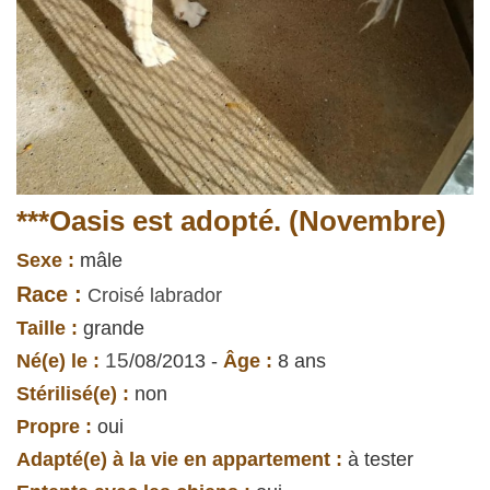
***Oasis est adopté. (Novembre)
Sexe :
mâle
Race :
Croisé labrador
Taille :
grande
15
Né(e) le :
/08/2013 -
Âge :
8 ans
Stérilisé(e) :
non
Propre :
oui
Adapté(e) à la vie en appartement :
à tester