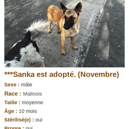
***Sanka est adopté. (Novembre)
Sexe :
mâle
Race :
Malinois
Taille :
moyenne
Âge :
10 mois
Stérilisé(e) :
oui
Propre :
oui